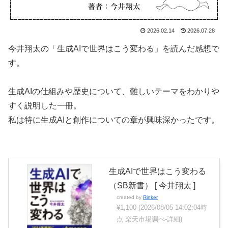
2026.02.14
2026.07.28
今井翔太の「生成AIで世界はこう変わる」を読んだ感想で
す。
生成AIの仕組みや歴史について、難しいテーマをわかりや
すく説明した一冊。
私は特に生成AIと創作についての章が興味深かったです。
生成AIで世界はこう変わる
（SB新書） [ 今井翔太 ]
created by
Rinker
¥1,100
(2026/08/05 14:02:04時
点 楽天市場調べ-
詳細)