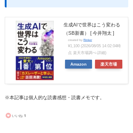
生成AIで世界はこう変わる
（SB新書） [ 今井翔太 ]
created by
Rinker
¥1,100
(2026/08/05 14:02:04時
点 楽天市場調べ-
詳細)
Amazon
楽天市場
※本記事は個人的な読書感想・読書メモです。
いいね
1