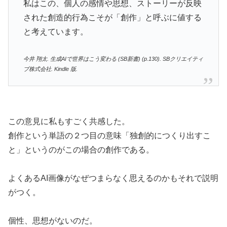
私はこの、個人の感情や思想、ストーリーが反映
された創造的行為こそが「創作」と呼ぶに値する
と考えています。
今井 翔太. 生成AIで世界はこう変わる (SB新書) (p.130). SBクリエイティ
ブ株式会社. Kindle 版.
この意見に私もすごく共感した。
創作という単語の２つ目の意味「独創的につくり出すこ
と」というのがこの場合の創作である。
よくあるAI画像がなぜつまらなく思えるのかもそれで説明
がつく。
個性、思想がないのだ。