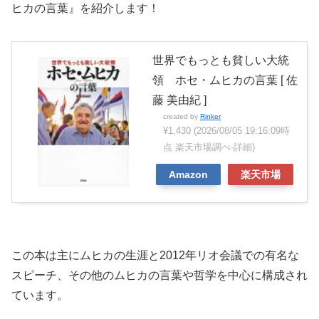
ヒカの言葉』を紹介します！
世界でもっとも貧しい大統
領 ホセ・ムヒカの言葉 [ 佐
藤 美由紀 ]
created by
Rinker
¥1,430
(2026/08/05 19:16:09時
点 楽天市場調べ-
詳細)
Amazon
楽天市場
この本は主にムヒカの生涯と2012年リオ会議での有名な
スピーチ、その他のムヒカの言葉や哲学を中心に構成され
ています。