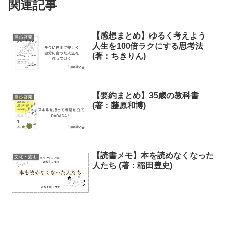
関連記事
【感想まとめ】ゆるく考えよう
自己啓発
人生を100倍ラクにする思考法
(著：ちきりん)
【要約まとめ】35歳の教科書
自己啓発
(著：藤原和博)
【読書メモ】本を読めなくなった
文化・芸術
人たち (著：稲田豊史)