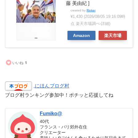
藤 美由紀 ]
created by
Rinker
¥1,430
(2026/08/05 19:16:09時
点 楽天市場調べ-
詳細)
Amazon
楽天市場
いいね
1
にほんブログ村
ブログ村ランキング参加中！ポチッと応援してね
Fumiko@
40代
フランス・パリ郊外在住
クリエーター