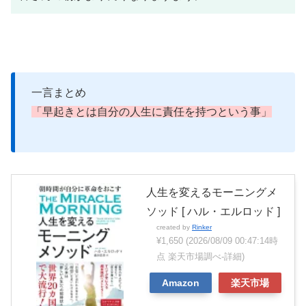
一言まとめ
「早起きとは自分の人生に責任を持つという事」
人生を変えるモーニングメ
ソッド [ ハル・エルロッド ]
created by
Rinker
¥1,650
(2026/08/09 00:47:14時
点 楽天市場調べ-
詳細)
Amazon
楽天市場