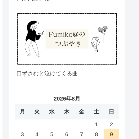
口ずさむと泣けてくる曲
2026年8月
月
火
水
木
金
土
日
1
2
3
4
5
6
7
8
9