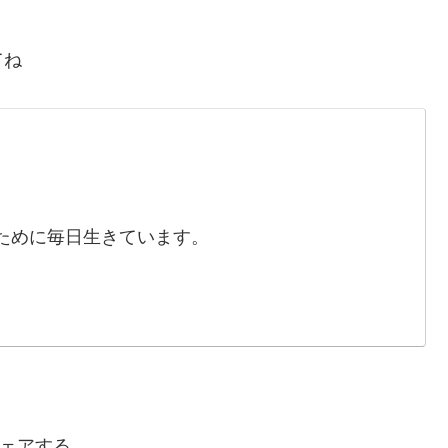
てね
ために毎日生きています。
ェアする