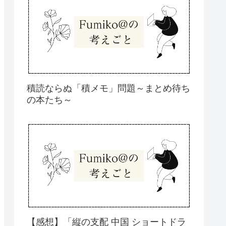
積読ならぬ「積メモ」問題～まとめ待ち
の本たち～
【感想】「縦の支配 中国 ショートドラ