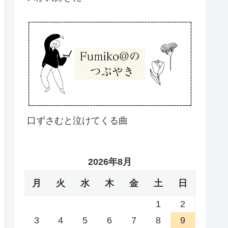
口ずさむと泣けてくる曲
2026年8月
月
火
水
木
金
土
日
1
2
3
4
5
6
7
8
9