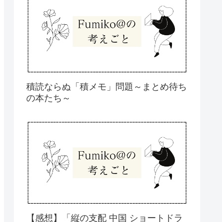
積読ならぬ「積メモ」問題～まとめ待ち
の本たち～
【感想】「縦の支配 中国 ショートドラ